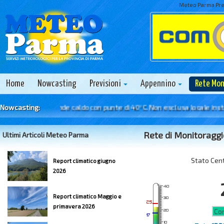
Meteo Parma Prev
Home
Nowcasting
Previsioni
Appennino
Rete Mo
6 Agosto - Grande caldo con punte di 40°C. Non esclusa locale instabili
Nowcasting:
Rete di Monitoraggi
Ultimi Articoli Meteo Parma
Stato Cen
Report climatico giugno
2026
Report climatico Maggio e
primavera 2026
Con