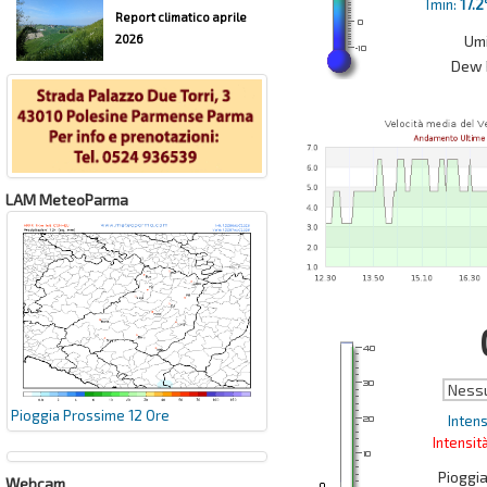
Tmin:
17.2
Report climatico aprile
2026
Umi
Dew 
LAM MeteoParma
Ness
Pioggia Prossime 12 Ore
Intens
Intensit
Pioggi
Webcam