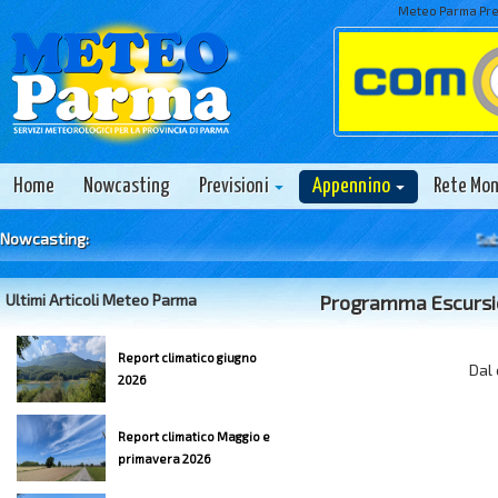
Meteo Parma Prev
Home
Nowcasting
Previsioni
Appennino
Rete Mo
Nowcasting:
Sabato 
Ultimi Articoli Meteo Parma
Programma Escursi
Report climatico giugno
Dal 
2026
Report climatico Maggio e
primavera 2026