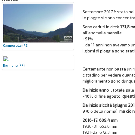
Settembre 2017 è stato n
le piogge si sono concentra
Sono caduti in città
131,8 
all’anomalia mensile:
+91%
...da 11 anni non avevamo un
Camporella (RE)
I giorni di pioggia sono stat
Bannone (PR)
Certamente non basta un mes
cittadino per vedere quanto 
miglioramento sono dunque 
Da inizio anno
il totale sale
-46% di fine agosto;
questi
Da inizio siccità (giugno 20
976,6 della norma),
ma ciò n
2016-17: 609,4 mm
1930-31: 653,6 mm
1921-22: 672,3 mm