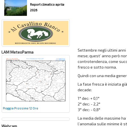
Report climatico aprile
2026
Settembre negli ultimi anni
LAM MeteoParma
mese; quest’ anno però non 
controtendenza, come succe
fresco e sotto norma.
Quindi con una media gener
La fase fresca è iniziata g
decade:
1° dec: + 0,1°
2° dec: - 2,2°
Pioggia Prossime 12 Ore
3° dec: - 0,8°
La media delle massime ha f
l’anomalia sulle minime è sta
Webcam