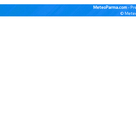
MeteoParma.com
- Pr
© Meteo