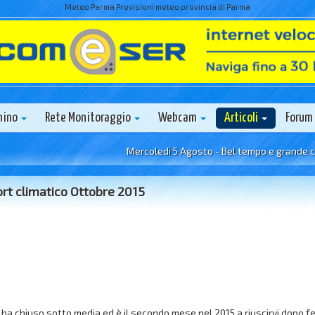
Meteo Parma Previsioni meteo provincia di Parma
nino
Rete Monitoraggio
Webcam
Articoli
Forum
Mercoledi 5 Agosto - Bel tempo e grande caldo.
rt climatico Ottobre 2015
ha chiuso sotto media ed è il secondo mese nel 2015 a riuscirvi dopo fe