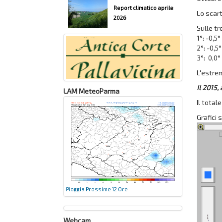
Report climatico aprile
Lo scart
2026
Sulle tr
1°: -0,5°
2°: -0,5°
3°: 0,0°
L'estrem
Il 2015,
LAM MeteoParma
Il tota
Grafici 
Pioggia Prossime 12 Ore
Webcam