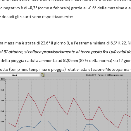
o negativo è di
-0,3°
(come a febbraio) grazie ai -0,6° delle massime e ag
e decadi gli scarti sono rispettivamente:
a massima è stata di 23,6° il giorno 8, e l'estrema minima di 6,5° il 22. Ni
 al 31 ottobre, si colloca provvisoriamente al terzo posto fra i più caldi do
le della pioggia caduta ammonta ad
87,0 mm
(85% della norma) su 12 giorn
sotto (temp min, temp max e pioggia) relativi alla stazione Meteoparma