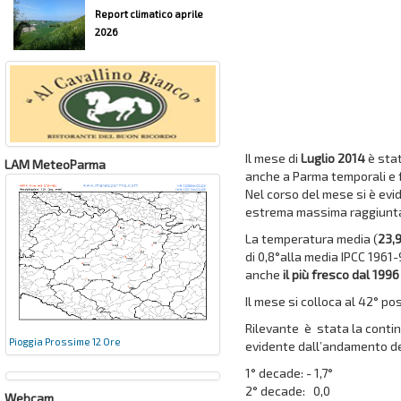
Report climatico aprile
2026
Il mese di
Luglio 2014
è stat
LAM MeteoParma
anche a Parma temporali e f
Nel corso del mese si è ev
estrema massima raggiunta 
La temperatura media (
23,
di 0,8°alla media IPCC 1961
anche
il più fresco dal 1996
Il mese si colloca al 42° pos
Rilevante è stata la contin
Pioggia Prossime 12 Ore
evidente dall’andamento d
1° decade: - 1,7°
2° decade: 0,0
Webcam