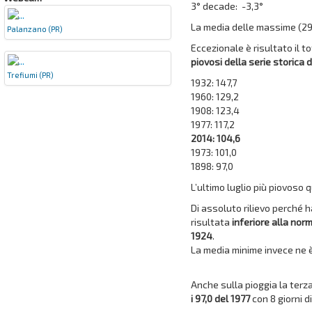
3° decade: -3,3°
La media delle massime (29,0
Palanzano (PR)
Eccezionale è risultato il t
piovosi della serie storica 
Trefiumi (PR)
1932: 147,7
1960: 129,2
1908: 123,4
1977: 117,2
2014: 104,6
1973: 101,0
1898: 97,0
L’ultimo luglio più piovoso q
Di assoluto rilievo perché 
risultata
inferiore alla nor
1924
.
La media minime invece ne è 
Anche sulla pioggia la ter
i 97,0 del 1977
con 8 giorni di