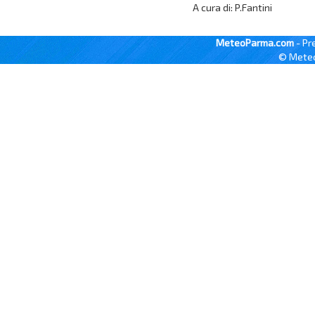
A cura di: P.Fantini
MeteoParma.com
- Pr
© Meteo