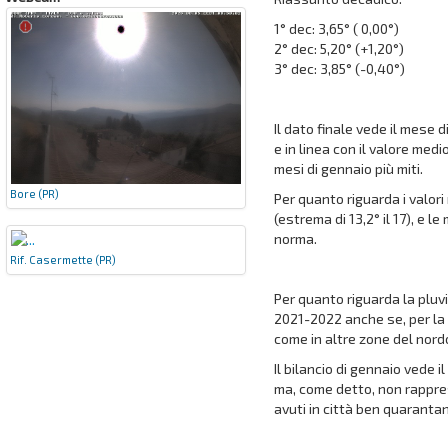
1° dec: 3,65° ( 0,00°)
2° dec: 5,20° (+1,20°)
3° dec: 3,85° (-0,40°)
Il dato finale vede il mese
e in linea con il valore me
mesi di gennaio più miti.
Bore (PR)
Per quanto riguarda i valo
(estrema di 13,2° il 17), e l
norma.
Rif. Casermette (PR)
Per quanto riguarda la plu
2021-2022 anche se, per la 
come in altre zone del nord
Il bilancio di gennaio vede
ma, come detto, non rappres
avuti in città ben quaranta