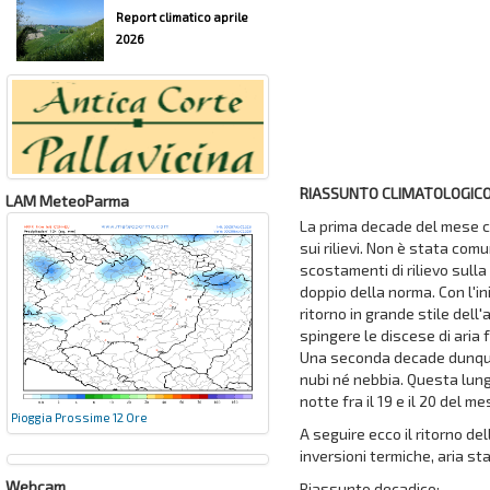
Report climatico aprile
2026
RIASSUNTO CLIMATOLOGICO
LAM MeteoParma
La prima decade del mese c
sui rilievi. Non è stata co
scostamenti di rilievo sull
doppio della norma. Con l'in
ritorno in grande stile dell
spingere le discese di aria 
Una seconda decade dunque 
nubi né nebbia. Questa lung
notte fra il 19 e il 20 del me
Pioggia Prossime 12 Ore
A seguire ecco il ritorno d
inversioni termiche, aria st
Webcam
Riassunto decadico: