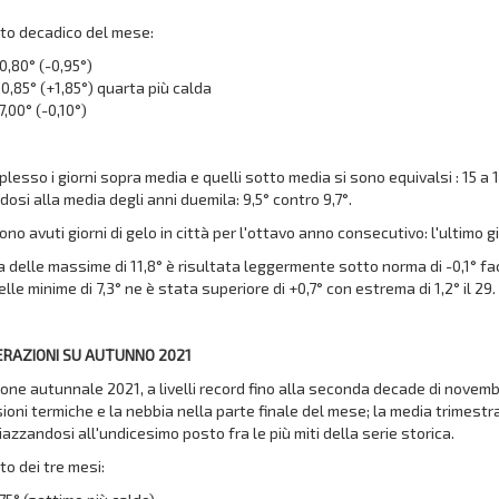
to decadico del mese:
10,80° (-0,95°)
10,85° (+1,85°) quarta più calda
7,00° (-0,10°)
lesso i giorni sopra media e quelli sotto media si sono equivalsi : 15 a 
dosi alla media degli anni duemila: 9,5° contro 9,7°.
ono avuti giorni di gelo in città per l'ottavo anno consecutivo: l'ultimo 
 delle massime di 11,8° è risultata leggermente sotto norma di -0,1° fac
lle minime di 7,3° ne è stata superiore di +0,7° con estrema di 1,2° il 29.
ERAZIONI SU AUTUNNO 2021
one autunnale 2021, a livelli record fino alla seconda decade di novem
sioni termiche e la nebbia nella parte finale del mese; la media trimestr
piazzandosi all'undicesimo posto fra le più miti della serie storica.
o dei tre mesi: