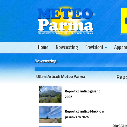
Home
Nowcasting
Previsioni
Appen
Nowcasting:
Ultimi Articoli Meteo Parma
Repo
Report climatico giugno
2026
Report climatico Maggio e
primavera 2026
RIASSU