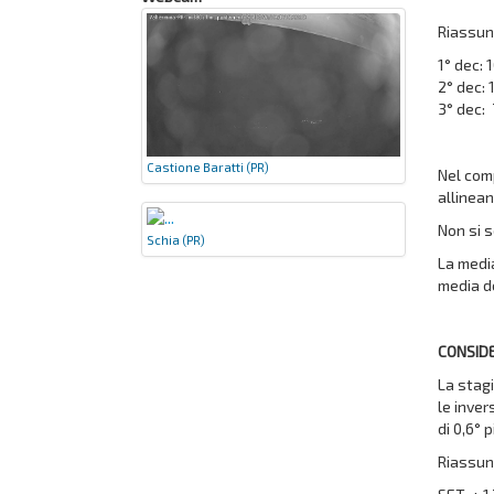
Riassun
1° dec: 
2° dec: 
3° dec: 
Castione Baratti (PR)
Nel comp
allinean
Non si s
Schia (PR)
La media
media de
CONSID
La stagi
le inver
di 0,6° 
Riassunt