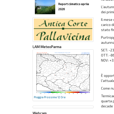
Report climatico aprile
L'autunn
2026
dei prim
Il mese 
carico d
stato fi
Purtropp
autunnal
LAM MeteoParma
SET: -2
OTT: -
NOV: +
È oppor
l'attual
Come num
Termicam
Pioggia Prossime 12 Ore
quarta p
decade f
Webcam