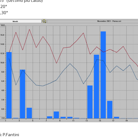
,75° (settimo più caldo)
,20°
,30°
: P.Fantini