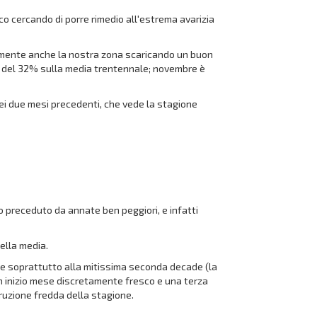
co cercando di porre rimedio all'estrema avarizia
nalmente anche la nostra zona scaricando un buon
us del 32% sulla media trentennale; novembre è
dei due mesi precedenti, che vede la stagione
 preceduto da annate ben peggiori, e infatti
della media.
zie soprattutto alla mitissima seconda decade (la
un inizio mese discretamente fresco e una terza
ruzione fredda della stagione.