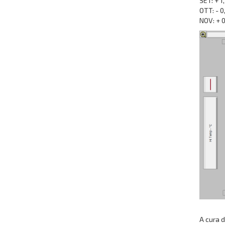
SET: + 1
OTT: - 0
NOV: + 0
A cura di