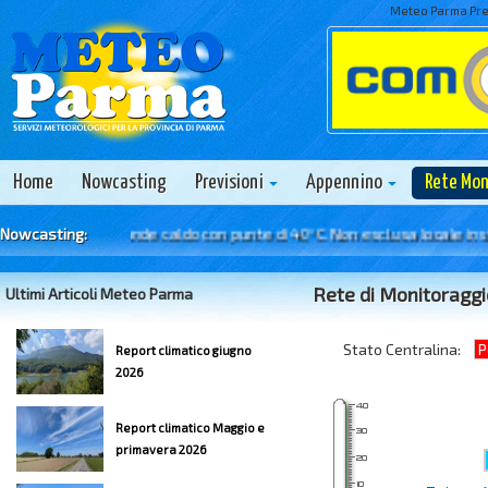
Meteo Parma Prev
Home
Nowcasting
Previsioni
Appennino
Rete Mo
i 6 Agosto - Grande caldo con punte di 40°C. Non esclusa locale instabil
Nowcasting:
Rete di Monitoraggi
Ultimi Articoli Meteo Parma
Stato Centralina:
P
Report climatico giugno
2026
Report climatico Maggio e
primavera 2026