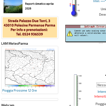
Tmin:
---
Report climatico aprile
2026
Umi
Dew 
LAM MeteoParma
Ness
Pioggia Prossime 12 Ore
Intens
Intensi
Pioggi
Webcam