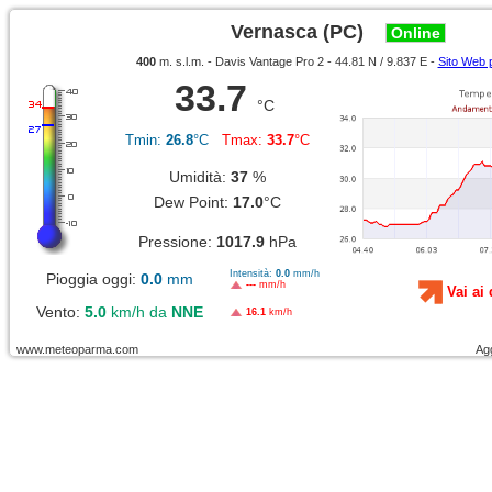
Vernasca (PC)
Online
400
m. s.l.m. - Davis Vantage Pro 2 - 44.81 N / 9.837 E -
Sito Web 
33.7
°C
Tmin:
26.8
°C
Tmax:
33.7
°C
Umidità:
37
%
Dew Point:
17.0
°C
Pressione:
1017.9
hPa
Intensità:
0.0
mm/h
Pioggia oggi:
0.0
mm
---
mm/h
Vai ai 
Vento:
5.0
km/h da
NNE
16.1
km/h
www.meteoparma.com
Ag