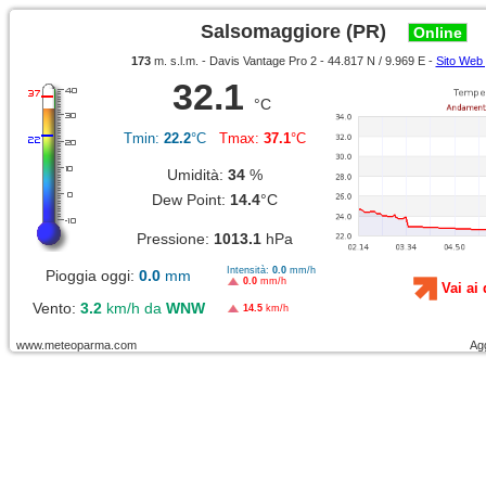
Salsomaggiore (PR)
Online
173
m. s.l.m. - Davis Vantage Pro 2 - 44.817 N / 9.969 E -
Sito Web
32.1
°C
Tmin:
22.2
°C
Tmax:
37.1
°C
Umidità:
34
%
Dew Point:
14.4
°C
Pressione:
1013.1
hPa
Intensità:
0.0
mm/h
Pioggia oggi:
0.0
mm
0.0
mm/h
Vai ai 
Vento:
3.2
km/h da
WNW
14.5
km/h
www.meteoparma.com
Ag