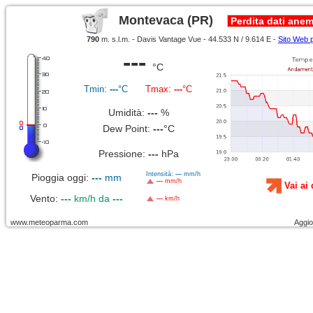
Montevaca (PR)
Perdita dati ane
790
m. s.l.m. - Davis Vantage Vue - 44.533 N / 9.614 E -
Sito Web 
---
°C
Tmin:
---
°C
Tmax:
---
°C
Umidità:
---
%
Dew Point:
---
°C
Pressione:
---
hPa
Intensità:
---
mm/h
Pioggia oggi:
---
mm
---
mm/h
Vai ai 
Vento:
---
km/h da
---
---
km/h
www.meteoparma.com
Aggi