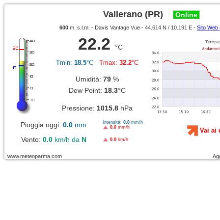
Vallerano (PR)
Online
600
m. s.l.m. - Davis Vantage Vue - 44.614 N / 10.191 E -
Sito Web 
22.2
°C
Tmin:
18.5
°C
Tmax:
32.2
°C
Umidità:
79
%
Dew Point:
18.3
°C
Pressione:
1015.8
hPa
Intensità:
0.0
mm/h
Pioggia oggi:
0.0
mm
0.0
mm/h
Vai ai 
Vento:
0.0
km/h da
N
0.0
km/h
www.meteoparma.com
Ag